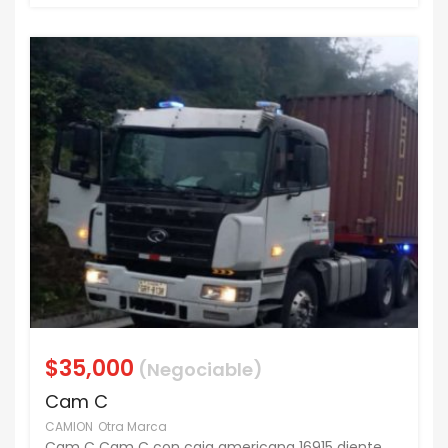
$35,000
(Negociable)
Cam C
CAMION
Otra Marca
Cam C Cam C con caja americana 16915 diente