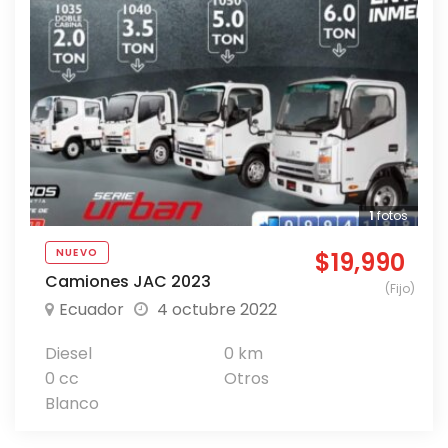
1
fotos
NUEVO
$19,990
Camiones JAC 2023
(Fijo)
Ecuador
4 octubre 2022
Diesel
0 km
0 cc
Otros
Blanco