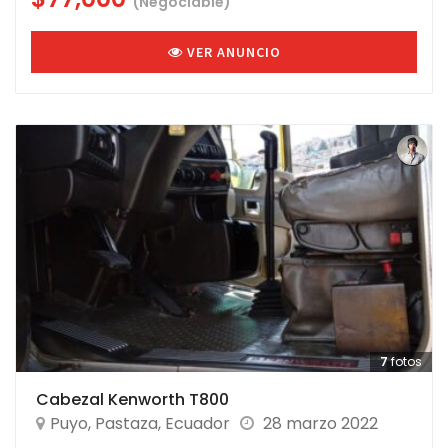
(Negociable)
VER ANUNCIO
7
fotos
Cabezal Kenworth T800
Puyo
,
Pastaza
,
Ecuador
28 marzo 2022