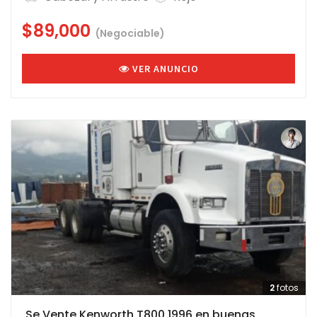
$89,000
(Negociable)
VER ANUNCIO
2
fotos
Se Vente Kenworth T800 1996 en buenas