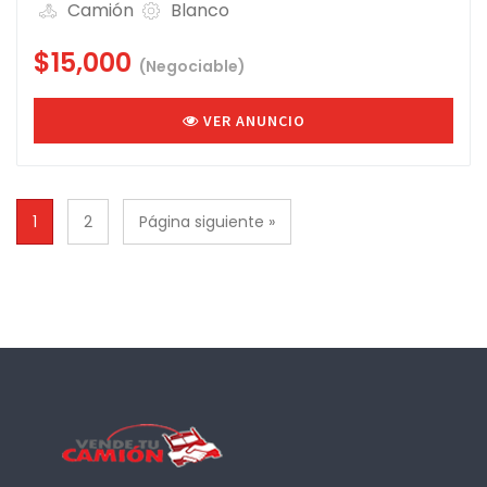
Camión
Blanco
$15,000
(Negociable)
VER ANUNCIO
1
2
Página siguiente »