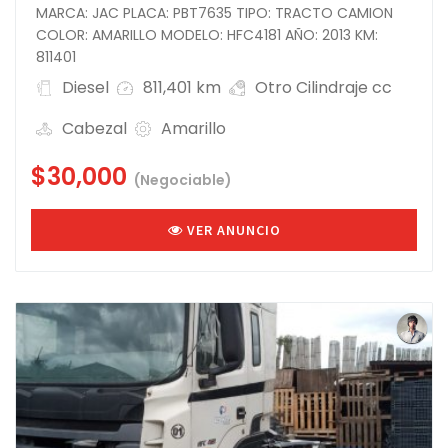
MARCA: JAC PLACA: PBT7635 TIPO: TRACTO CAMION
COLOR: AMARILLO MODELO: HFC4181 AÑO: 2013 KM:
811401
Diesel
811,401 km
Otro Cilindraje cc
Cabezal
Amarillo
$30,000
(Negociable)
VER ANUNCIO